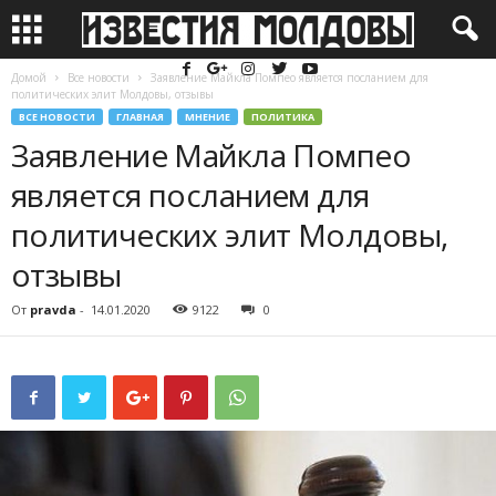
Домой
Все новости
Заявление Майкла Помпео является посланием для
политических элит Молдовы, отзывы
ВСЕ НОВОСТИ
ГЛАВНАЯ
МНЕНИЕ
ПОЛИТИКА
Заявление Майкла Помпео
является посланием для
политических элит Молдовы,
отзывы
От
pravda
-
14.01.2020
9122
0