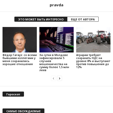
pravda
ЭТО МОЖЕТ БЫТЬ ИНТЕРЕСНО
ЕЩЕ ОТ АВТОРА
Фёдор Гагауз: со всеми
За сутки в Молдове
Аграрии требуют
бывшими коллегами у
зафиксировали 5
сохранить НДС на
меня сохранились
случаев
уровне 8% и выступают
хорошие отношения
мошенничества на
против повышения до
сумму более 1,5 млн
12%
леев
Гороскоп
САМЫЕ ОБСУЖДАЕМЫЕ