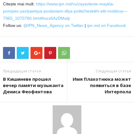
Citește mai mult:
https://www.ipn.md/ru/zayavlenie-maykla-
pompeo-yavlyaetsya-poslaniem-dlya-politicheskikh-elit-moldovy—
7965_1070780.html#ixzz6AzDMaIjr
Follow us:
@IPN_News_Agency on Twitter
|
ipn.md on Facebook
Предыдущая статья
Следующая статья
В Кишиневе прошел
Имя Плахотнюка может
вечер памяти музыканта
появиться в базе
Дениса Феофентова
Интерпола