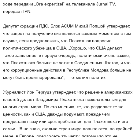
ходе передачи „Ora expertizei” на телеканале Jurnal TV,
передает IPN.
Депутат фракции ПДС, Блок ACUM Михай Попшой утверждает,
что запрет на получение виз является важным моментом в том
случае, если предположить, что Плахотнюк попросил
политического убежища в США. „Хорошо, что США делают
такое заявление, в первую очередь, политически очень важно,
что Плахотнюка больше не хотят в Соединенных Штатах, и что
его коррупционные действия в Республике Молдова больше не
могут быть проигнорированы”, — отметил политик.
Журналист Ион Тергуцэ утверждает, что решение американских
властей делает Владимира Плахотнюка нежелательным для
многих стран мира. По его мнению, те, кто разделяет те же
ценности, как и США, дважды подумают, прежде чем
предоставят визу или срок пребывания для Плахотнюка и его
семьи. „Я не знаю, сколько стран мира попытаются, по крайней
мере, в Европе, преодолеть эту черту, потому что это не