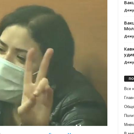
Вак
Дежу
Вак
Мол
Дежу
Кав
уди
Дежу
ПО
Все 
Глав
Обще
Поли
Мнен
В ми