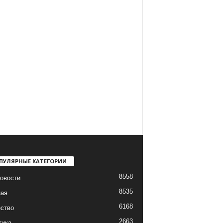
ПУЛЯРНЫЕ КАТЕГОРИИ
8558
овости
8535
ная
6168
ство
2663
тика