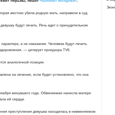
збежит тюрьмы, пишет
«Блокнот Молдова»
.
Экон
торая жестоко убила родную мать, направили в суд.
девушку будут лечить. Речь идет о принудительном
арактера, а не наказание. Человека будут лечить.
здоровления, — цитирует прокурора TV6.
тся аналогичной позиции.
влена на лечение, если будет установлено, что она
екабря минувшего года. Обвиняемая нанесла матери
ала ей сердце.
шения преступления девушка находилась в невменяемом