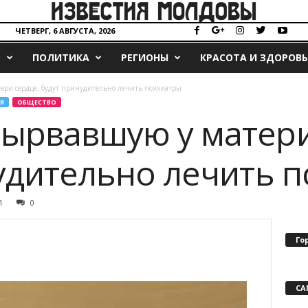
ЧЕТВЕРГ, 6 АВГУСТА, 2026
О
ПОЛИТИКА
РЕГИОНЫ
КРАСОТА И ЗДОРОВЬ
ери сердце, будут принудительно лечить психиатры
Я
ОБЩЕСТВО
ырвавшую у матери
удительно лечить 
1
0
Го
СА