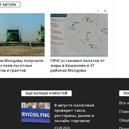
Т АВТОРА
ии Молдовы получили
ГИЧС установил палатки от
н леев льготных
жары в Кишиневе и 37
ов и грантов
районах Молдовы
ЕЩЁ БОЛЬШЕ НОВОСТЕЙ
ПО
Все н
В августе налоговая
проверит такси,
Глав
рестораны, рынки и
онлайн-торговлю
Обще
05.08.2026
Поли