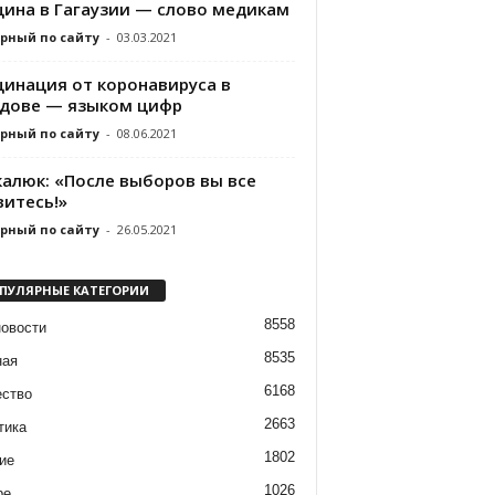
цина в Гагаузии — слово медикам
рный по сайту
-
03.03.2021
цинация от коронавируса в
дове — языком цифр
рный по сайту
-
08.06.2021
калюк: «После выборов вы все
витесь!»
рный по сайту
-
26.05.2021
ПУЛЯРНЫЕ КАТЕГОРИИ
8558
новости
8535
ная
6168
ство
2663
тика
1802
ие
1026
ре