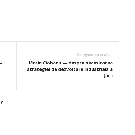
Следующая статья
-
Marin Ciobanu — despre necesitatea
strategiei de dezvoltare industrială a
țării
ту