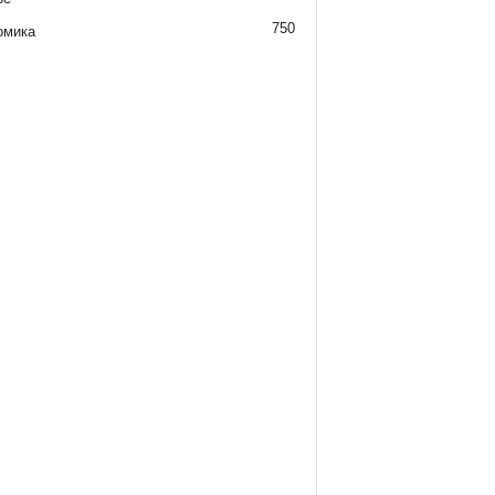
750
омика