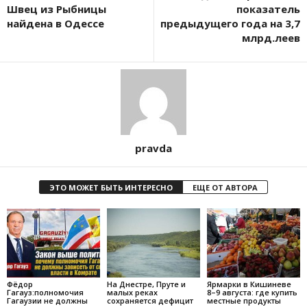
Швец из Рыбницы
показатель
найдена в Одессе
предыдущего года на 3,7
млрд.леев
pravda
ЭТО МОЖЕТ БЫТЬ ИНТЕРЕСНО
ЕЩЕ ОТ АВТОРА
Фёдор
На Днестре, Пруте и
Ярмарки в Кишиневе
Гагауз:полномочия
малых реках
8–9 августа: где купить
Гагаузии не должны
сохраняется дефицит
местные продукты