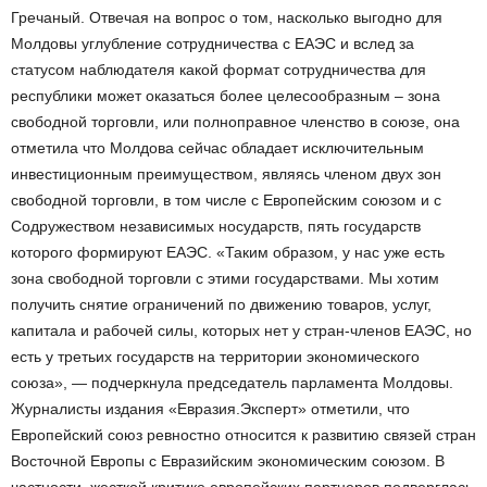
Гречаный. Отвечая на вопрос о том, насколько выгодно для
Молдовы углубление сотрудничества с ЕАЭС и вслед за
статусом наблюдателя какой формат сотрудничества для
республики может оказаться более целесообразным – зона
свободной торговли, или полноправное членство в союзе, она
отметила что Молдова сейчас обладает исключительным
инвестиционным преимуществом, являясь членом двух зон
свободной торговли, в том числе с Европейским союзом и с
Содружеством независимых носударств, пять государств
которого формируют ЕАЭС. «Таким образом, у нас уже есть
зона свободной торговли с этими государствами. Мы хотим
получить снятие ограничений по движению товаров, услуг,
капитала и рабочей силы, которых нет у стран-членов ЕАЭС, но
есть у третьих государств на территории экономического
союза», — подчеркнула председатель парламента Молдовы.
Журналисты издания «Евразия.Эксперт» отметили, что
Европейский союз ревностно относится к развитию связей стран
Восточной Европы с Евразийским экономическим союзом. В
частности, жесткой критике европейских партнеров подверглась