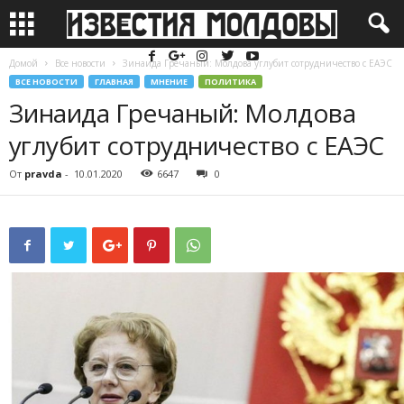
Домой
Все новости
Зинаида Гречаный: Молдова углубит сотрудничество с ЕАЭС
ВСЕ НОВОСТИ
ГЛАВНАЯ
МНЕНИЕ
ПОЛИТИКА
Зинаида Гречаный: Молдова
углубит сотрудничество с ЕАЭС
От
pravda
-
10.01.2020
6647
0