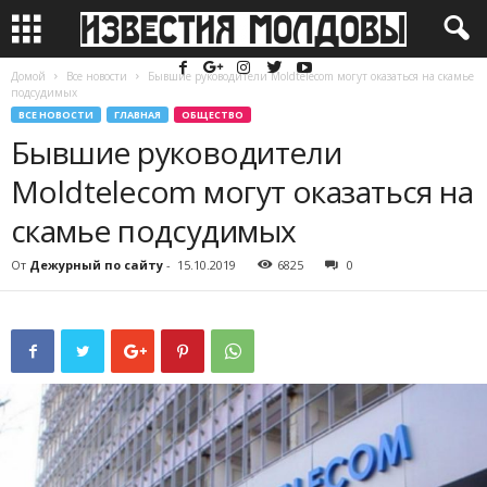
Домой
Все новости
Бывшие руководители Moldtelecom могут оказаться на скамье
подсудимых
ВСЕ НОВОСТИ
ГЛАВНАЯ
ОБЩЕСТВО
Бывшие руководители
Moldtelecom могут оказаться на
скамье подсудимых
От
Дежурный по сайту
-
15.10.2019
6825
0