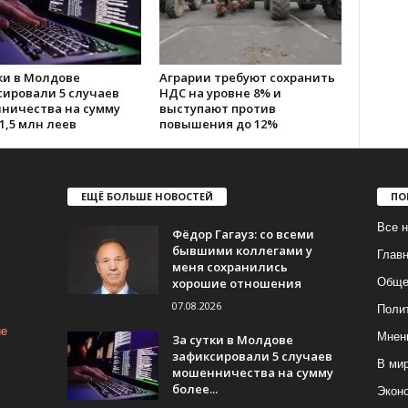
ки в Молдове
Аграрии требуют сохранить
сировали 5 случаев
НДС на уровне 8% и
ничества на сумму
выступают против
1,5 млн леев
повышения до 12%
ЕЩЁ БОЛЬШЕ НОВОСТЕЙ
ПО
Все н
Фёдор Гагауз: со всеми
бывшими коллегами у
Глав
меня сохранились
хорошие отношения
Обще
07.08.2026
Поли
ие
Мнен
За сутки в Молдове
зафиксировали 5 случаев
В ми
мошенничества на сумму
более...
Экон