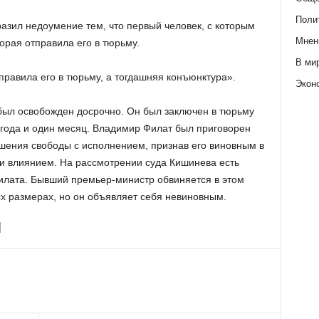
Поли
зил недоумение тем, что первый человек, с которым
Мнен
орая отправила его в тюрьму.
В ми
правила его в тюрьму, а тогдашняя конъюнктура».
Экон
ыл освобожден досрочно. Он был заключен в тюрьму
 года и один месяц. Владимир Филат был приговорен
шения свободы с исполнением, признав его виновным в
и влиянием. На рассмотрении суда Кишинева есть
илата. Бывший премьер-министр обвиняется в этом
ых размерах, но он объявляет себя невиновным.