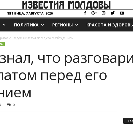
ПЯТНИЦА, 7 АВГУСТА, 2026
О
ПОЛИТИКА
РЕГИОНЫ
КРАСОТА И ЗДОРОВЬ
аривал с Владом Филатом перед его освобождением
КА
знал, что разговари
атом перед его
нием
9
0
Го