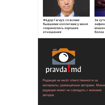
Фёдор Гагауз: со всеми
За сут
бывшими коллегами у меня
зафик
сохранились хорошие
мошен
отношения
более 
Редакция не несёт ответственности за
материалы, размещённые авторами. Мнен
редакции может не совпадать с мнением
авторов.