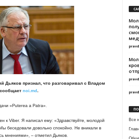
СА
Мол
пол
смо
мед
prav
Мол
кро
отп
prav
 Дьяков признал, что разговаривал с Владом
 сообщает
noi.md
.
prav
ачи «Puterea a Patra».
ПО
Все 
н к Viber. Я написал ему: «Здравствуйте, молодой
 Мы беседовали довольно спокойно. Не вникали в
Глав
сь мнениями», – отметил Дьяков.
Обще