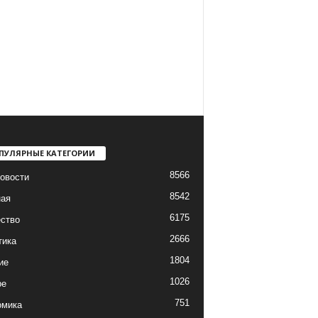
ПУЛЯРНЫЕ КАТЕГОРИИ
8566
овости
8542
ная
6175
ство
2666
тика
1804
ие
1026
ре
751
омика