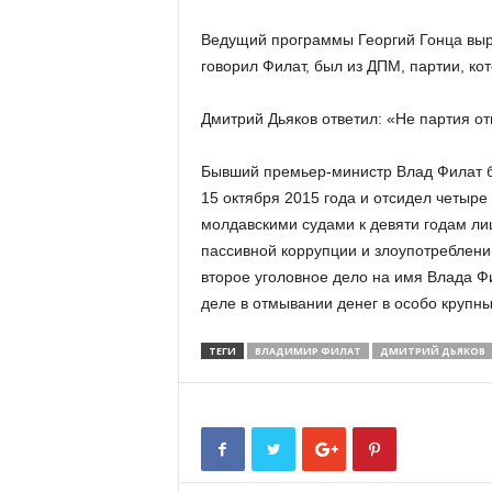
Ведущий программы Георгий Гонца выра
говорил Филат, был из ДПМ, партии, кот
Дмитрий Дьяков ответил: «Не партия от
Бывший премьер-министр Влад Филат б
15 октября 2015 года и отсидел четыре
молдавскими судами к девяти годам ли
пассивной коррупции и злоупотреблени
второе уголовное дело на имя Влада Ф
деле в отмывании денег в особо крупн
ТЕГИ
ВЛАДИМИР ФИЛАТ
ДМИТРИЙ ДЬЯКОВ