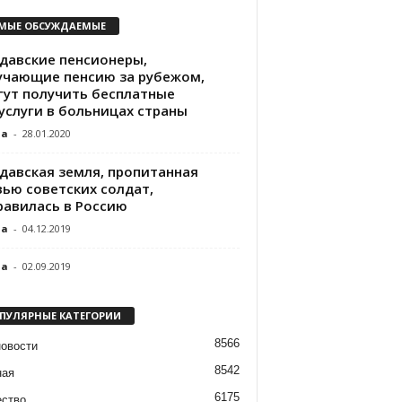
МЫЕ ОБСУЖДАЕМЫЕ
давские пенсионеры,
учающие пенсию за рубежом,
гут получить бесплатные
услуги в больницах страны
da
-
28.01.2020
давская земля, пропитанная
вью советских солдат,
равилась в Россию
da
-
04.12.2019
da
-
02.09.2019
ПУЛЯРНЫЕ КАТЕГОРИИ
8566
новости
8542
ная
6175
ство