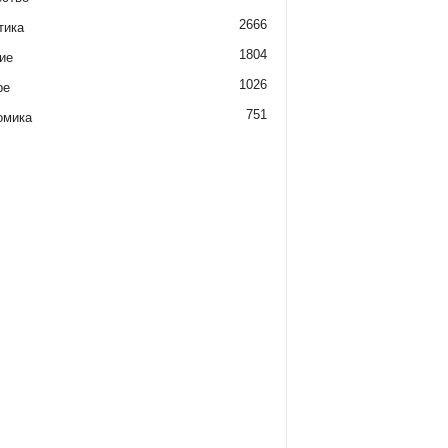
2666
тика
1804
ие
1026
ре
751
омика