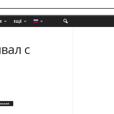
Е
ЕЩЁ
вал с
роскоп