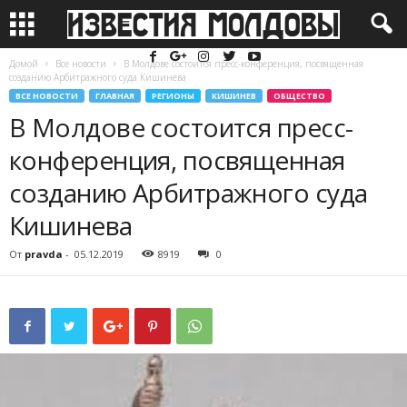
Домой
Все новости
В Молдове состоится пресс-конференция, посвященная
созданию Арбитражного суда Кишинева
ВСЕ НОВОСТИ
ГЛАВНАЯ
РЕГИОНЫ
КИШИНЕВ
ОБЩЕСТВО
В Молдове состоится пресс-
конференция, посвященная
созданию Арбитражного суда
Кишинева
От
pravda
-
05.12.2019
8919
0