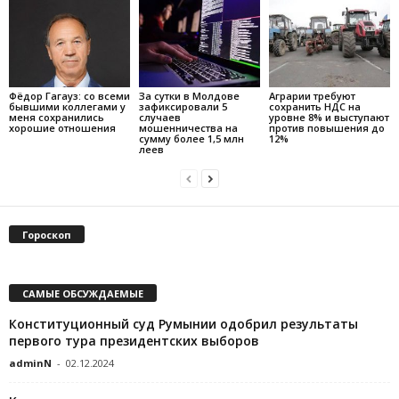
Фёдор Гагауз: со всеми
За сутки в Молдове
Аграрии требуют
бывшими коллегами у
зафиксировали 5
сохранить НДС на
меня сохранились
случаев
уровне 8% и выступают
хорошие отношения
мошенничества на
против повышения до
сумму более 1,5 млн
12%
леев
Гороскоп
САМЫЕ ОБСУЖДАЕМЫЕ
Конституционный суд Румынии одобрил результаты
первого тура президентских выборов
adminN
-
02.12.2024