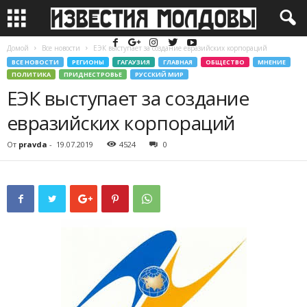
Домой
Все новости
ЕЭК выступает за создание евразийских корпораций
ВСЕ НОВОСТИ
РЕГИОНЫ
ГАГАУЗИЯ
ГЛАВНАЯ
ОБЩЕСТВО
МНЕНИЕ
ПОЛИТИКА
ПРИДНЕСТРОВЬЕ
РУССКИЙ МИР
ЕЭК выступает за создание
евразийских корпораций
От
pravda
-
19.07.2019
4524
0