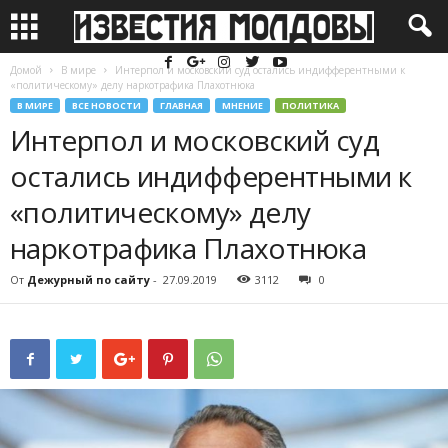
Домой
В мире
Интерпол и московский суд остались индифферентными к
«политическому» делу наркотрафика Плахотнюка
В МИРЕ
ВСЕ НОВОСТИ
ГЛАВНАЯ
МНЕНИЕ
ПОЛИТИКА
Интерпол и московский суд
остались индифферентными к
«политическому» делу
наркотрафика Плахотнюка
От
Дежурный по сайту
-
27.09.2019
3112
0