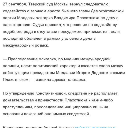
27 сентября, Тверской суд Москвы вернул следователю
ходатайство о заочном аресте бывшего главы Демократической
партии Молдовы олигарха Владимира Плахотнюка по делу о
наркоторговле. Судья пояснил, что решение по ходатайству
подобного рода в отсутствии подсудимого принимается, если
последний объявлен в рамках уголовного дела в
международный розыск.
— Преследование олигарха, по мнению международной
полиции, носит политический характер и касается спора между
действующим президентом Молдавии Игорем Додоном и самим
Плахотнюком, — заявила адвокат олигарха.
По утверждению Константиновой, следствие не располагает
доказательствами причастности Плахотнюка к каким-либо
преступлениям, преследование инициировано лишь на
основании показаний анонимных свидетелей.
Ранее вице-премьер Андрей Нэстасе
добился включения в