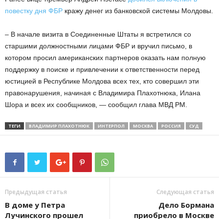
повестку дня ФБР
кражу денег из банковской системы Молдовы.
– В начале визита в Соединенные Штаты я встретился со
старшими должностными лицами ФБР и вручил письмо, в
котором просил американских партнеров оказать нам полную
поддержку в поиске и привлечении к ответственности перед
юстицией в Республике Молдова всех тех, кто совершил эти
правонарушения, начиная с Владимира Плахотнюка, Илана
Шора и всех их сообщников, — сообщил глава МВД РМ.
ТЕГИ
ВЛАДИМИР ПЛАХОТНЮК
ИНТЕРПОЛ
МОСКВА
РОССИЯ
СУД
Предыдущая статья
Следующая статья
В доме у Петра
Дело Бормана
Лучинского прошел
приобрело в Москве