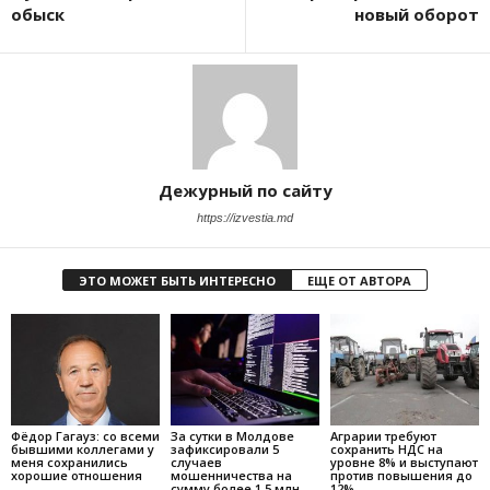
обыск
новый оборот
Дежурный по сайту
https://izvestia.md
ЭТО МОЖЕТ БЫТЬ ИНТЕРЕСНО
ЕЩЕ ОТ АВТОРА
Фёдор Гагауз: со всеми
За сутки в Молдове
Аграрии требуют
бывшими коллегами у
зафиксировали 5
сохранить НДС на
меня сохранились
случаев
уровне 8% и выступают
хорошие отношения
мошенничества на
против повышения до
сумму более 1,5 млн
12%