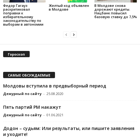
Федор Гагауз
Желтый код объявлен
В Молдове снова
раскритиковал
в Молдове
дорожают кредиты.
поправки к
Нацбанк повысил
избирательному
базовую ставку до 7,5%
законодательству по
выборам в автономии
Гороскоп
САМЫЕ ОБСУЖДАЕМЫЕ
Молдовы вступила в предвыборный период
Дежурный по сайту
-
25.08.2020
Пять партий РМ накажут
Дежурный по сайту
-
01.06.2021
Додон – судьям: Или результаты, или пишите заявления
и уходите!