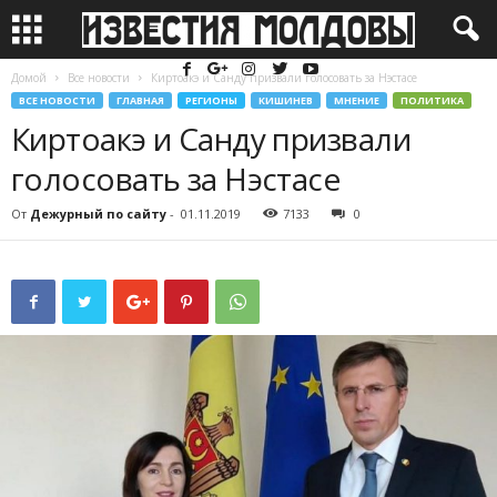
Домой
Все новости
Киртоакэ и Санду призвали голосовать за Нэстасе
ВСЕ НОВОСТИ
ГЛАВНАЯ
РЕГИОНЫ
КИШИНЕВ
МНЕНИЕ
ПОЛИТИКА
Киртоакэ и Санду призвали
голосовать за Нэстасе
От
Дежурный по сайту
-
01.11.2019
7133
0