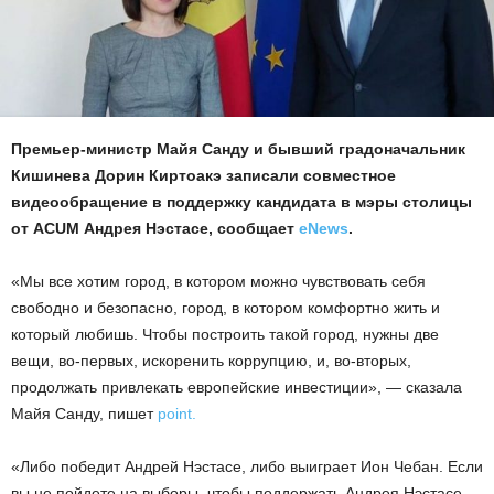
Премьер-министр Майя Санду и бывший градоначальник
Кишинева Дорин Киртоакэ записали совместное
видеообращение в поддержку кандидата в мэры столицы
от ACUM Андрея Нэстасе, сообщает
eNews
.
«Мы все хотим город, в котором можно чувствовать себя
свободно и безопасно, город, в котором комфортно жить и
который любишь. Чтобы построить такой город, нужны две
вещи, во-первых, искоренить коррупцию, и, во-вторых,
продолжать привлекать европейские инвестиции», — сказала
Майя Санду, пишет
point.
«Либо победит Андрей Нэстасе, либо выиграет Ион Чебан. Если
вы не пойдете на выборы, чтобы поддержать Андрея Нэстасе,