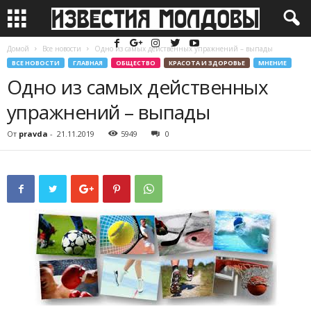
Домой
Все новости
Одно из самых действенных упражнений – выпады
ВСЕ НОВОСТИ
ГЛАВНАЯ
ОБЩЕСТВО
КРАСОТА И ЗДОРОВЬЕ
МНЕНИЕ
Одно из самых действенных
упражнений – выпады
От
pravda
-
21.11.2019
5949
0