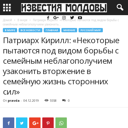
Домой
В мире
Патриарх Кирилл: «Некоторые пытаются под видом борьбы с
семейным неблагополучием узаконить...
В МИРЕ
ВСЕ НОВОСТИ
ГЛАВНАЯ
МНЕНИЕ
РУССКИЙ МИР
Патриарх Кирилл: «Некоторые
пытаются под видом борьбы с
семейным неблагополучием
узаконить вторжение в
семейную жизнь сторонних
сил»
От
pravda
-
04.12.2019
5558
0