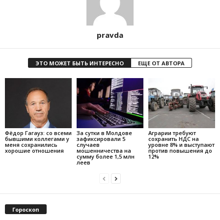
pravda
ЭТО МОЖЕТ БЫТЬ ИНТЕРЕСНО
ЕЩЕ ОТ АВТОРА
Фёдор Гагауз: со всеми
За сутки в Молдове
Аграрии требуют
бывшими коллегами у
зафиксировали 5
сохранить НДС на
меня сохранились
случаев
уровне 8% и выступают
хорошие отношения
мошенничества на
против повышения до
сумму более 1,5 млн
12%
леев
Гороскоп