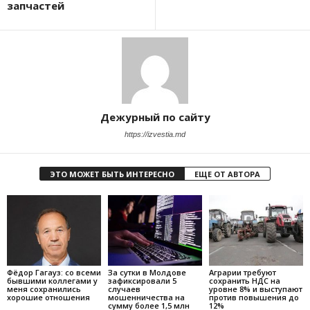
запчастей
Дежурный по сайту
https://izvestia.md
ЭТО МОЖЕТ БЫТЬ ИНТЕРЕСНО
ЕЩЕ ОТ АВТОРА
Фёдор Гагауз: со всеми
За сутки в Молдове
Аграрии требуют
бывшими коллегами у
зафиксировали 5
сохранить НДС на
меня сохранились
случаев
уровне 8% и выступают
хорошие отношения
мошенничества на
против повышения до
сумму более 1,5 млн
12%