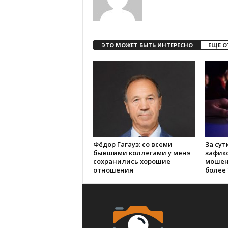
ЭТО МОЖЕТ БЫТЬ ИНТЕРЕСНО
ЕЩЕ О
Фёдор Гагауз: со всеми
За сут
бывшими коллегами у меня
зафик
сохранились хорошие
мошен
отношения
более 