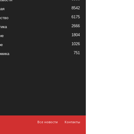
8542
ная
6175
ство
2666
тика
1804
ие
1026
ре
751
омика
Все новости
Контакты