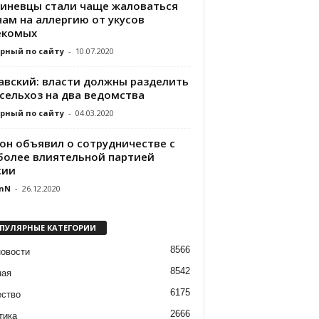
иневцы стали чаще жаловаться
чам на аллергию от укусов
екомых
рный по сайту
-
10.07.2020
авский: власти должны разделить
сельхоз на два ведомства
рный по сайту
-
04.03.2020
он объявил о сотрудничестве с
более влиятельной партией
сии
nN
-
26.12.2020
ПУЛЯРНЫЕ КАТЕГОРИИ
8566
новости
8542
ная
6175
ство
2666
тика