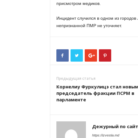
присмотром медиков.
Инцидент случился в одном из городов
непризнанной ПМР не уточняет.
Предыдущая статья
Корнелиу Фуркулицэ стал новы
председатель фракции ПСРМ в
парламенте
Дежурный по сай
https://izvestia.md