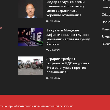
Фёдор Гагауз: со всеми
бывшими коллегами у
Глав
меня сохранились
хорошие отношения
Обще
07.08.2026
Поли
ие
Мнен
За сутки в Молдове
зафиксировали 5 случаев
В ми
мошенничества на сумму
более...
Экон
07.08.2026
Аграрии требуют
сохранить НДС на уровне
8% и выступают против
повышения...
07.08.2026
ожно, при обязательном наличии активной ссылки на