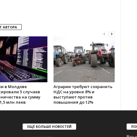
Т АВТОРА
ки в Молдове
Аграрии требуют сохранить
сировали 5 случаев
НДС на уровне 8% и
ничества на сумму
выступают против
1,5 млн леев
повышения до 12%
ЕЩЁ БОЛЬШЕ НОВОСТЕЙ
ПО
Все н