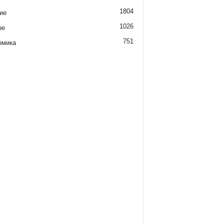
1804
ие
1026
ре
751
омика