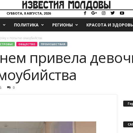
СУББОТА, 8 АВГУСТА, 2026
О
ПОЛИТИКА
РЕГИОНЫ
КРАСОТА И ЗДОРОВЬ
очку к попытке самоубийства
СТРОВЬЕ
ОБЩЕСТВО
ПРОИСШЕСТВИЯ
рнем привела девоч
моубийства
6
0
Го
СА