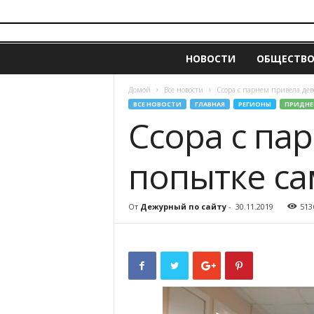
i
z
НОВОСТИ
ОБЩЕСТВ
v
e
s
Домой
Все новости
Ссора с парнем привела дев
t
ВСЕ НОВОСТИ
ГЛАВНАЯ
РЕГИОНЫ
ПРИДНЕ
i
Ссора с па
a
.
попытке са
m
d
От
Дежурный по сайту
-
30.11.2019
513