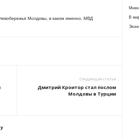
Мнен
В ми
 левобережья Молдовы, в каком именно, МВД
Экон
Следующая статья
м
Дмитрий Кроитор стал послом
Молдовы в Турции
ту