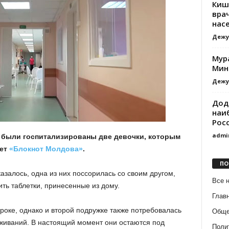
Киш
вра
нас
Дежу
Мур
Мин
Дежу
Дод
наи
Рос
admi
 были госпитализированы две девочки, которым
ает
«Блокнот Молдова»
.
ПО
казалось, одна из них поссорилась со своим другом,
Все 
ть таблетки, принесенные из дому.
Глав
уроке, однако и второй подружке также потребовалась
Обще
еживаний. В настоящий момент они остаются под
Поли