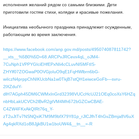
исполнения желаний рядом со самыми близкими. Дети
приготовили гостям стихи, колядки и красивые пожелания.
Инициатива необычного праздника принадлежит осужденным,
работающим во время заключения.
https://www.facebook.com/anp.gov.md/posts/495074087811742?
__xts__%5B0%5D=68.ARCPvJRCevx4qL_oJM4-
7CuNph1VPPYGIciEHfEPxNIi4cCLuvNI5MFtIS-
ZHYlf07ZOGwaP0OVGjoIuO9qE1FqHWlbrn6bG-
wiIczN4prppChNIKUcbNa1w0TkjB7stQH1eiwceGoFb—svru-
2lXZduIY-
dlH7AGph45DM6CWMxInGrd32398VUCcHcUJ21OEq0coXsY6HZq
nbHbLakUCVCh2lBvR2gtVM4Mh672bGZCwCBAE-
C4ZW4FKxAkQIRt76q_Y-
zT2uJtTv7NSNQxiK7M9M9bfX79Y81p_rJlCJfhT4hGvZBmja8V6uX
Ag4qkRXd1oB8JjjkBU1w1boUW4&__tn__=-R