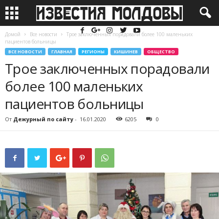
Домой
Все новости
Трое заключенных порадовали более 100 маленьких
пациентов больницы
ВСЕ НОВОСТИ
ГЛАВНАЯ
РЕГИОНЫ
КИШИНЕВ
ОБЩЕСТВО
Трое заключенных порадовали
более 100 маленьких
пациентов больницы
От
Дежурный по сайту
-
16.01.2020
6205
0