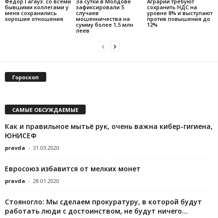
Фёдор Гагауз: со всеми
За сутки в Молдове
Аграрии требуют
бывшими коллегами у
зафиксировали 5
сохранить НДС на
меня сохранились
случаев
уровне 8% и выступают
хорошие отношения
мошенничества на
против повышения до
сумму более 1,5 млн
12%
леев
Гороскоп
САМЫЕ ОБСУЖДАЕМЫЕ
Как и правильное мытьё рук, очень важна кибер-гигиена,
ЮНИСЕФ
pravda
-
31.03.2020
Евросоюз избавится от мелких монет
pravda
-
28.01.2020
Стояногло: Мы сделаем прокуратуру, в которой будут
работать люди с достоинством, не будут ничего...