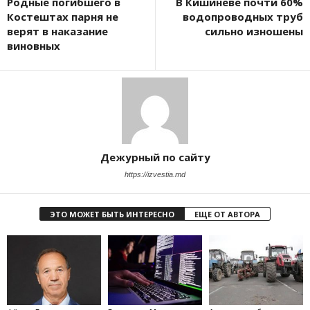
Родные погибшего в
В Кишиневе почти 60%
Костештах парня не
водопроводных труб
верят в наказание
сильно изношены
виновных
Дежурный по сайту
https://izvestia.md
ЭТО МОЖЕТ БЫТЬ ИНТЕРЕСНО
ЕЩЕ ОТ АВТОРА