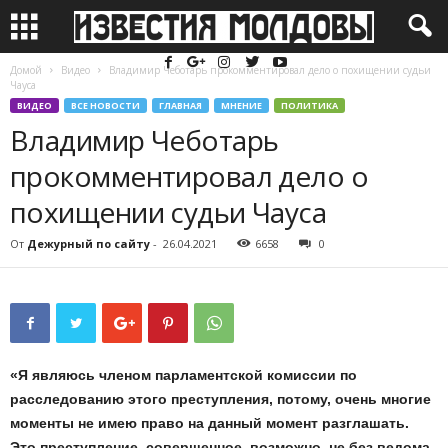
Домой
Видео
Владимир Чеботарь прокомментировал дело о похищении судьи
Чауса
ВИДЕО
ВСЕ НОВОСТИ
ГЛАВНАЯ
МНЕНИЕ
ПОЛИТИКА
Владимир Чеботарь
прокомментировал дело о
похищении судьи Чауса
От
Дежурный по сайту
-
26.04.2021
6658
0
«Я являюсь членом парламентской комиссии по
расследованию этого преступления, потому, очень многие
моменты не имею право на данный момент разглашать.
Это преступление, совершенное, возможно, не без ведома