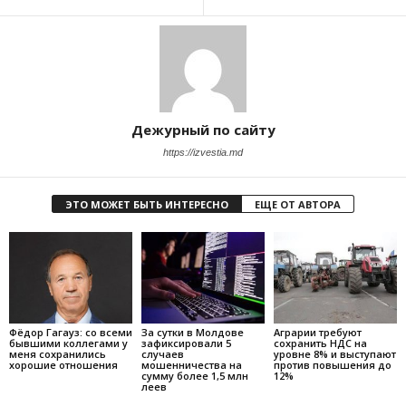
Дежурный по сайту
https://izvestia.md
ЭТО МОЖЕТ БЫТЬ ИНТЕРЕСНО
ЕЩЕ ОТ АВТОРА
Фёдор Гагауз: со всеми
За сутки в Молдове
Аграрии требуют
бывшими коллегами у
зафиксировали 5
сохранить НДС на
меня сохранились
случаев
уровне 8% и выступают
хорошие отношения
мошенничества на
против повышения до
сумму более 1,5 млн
12%
леев