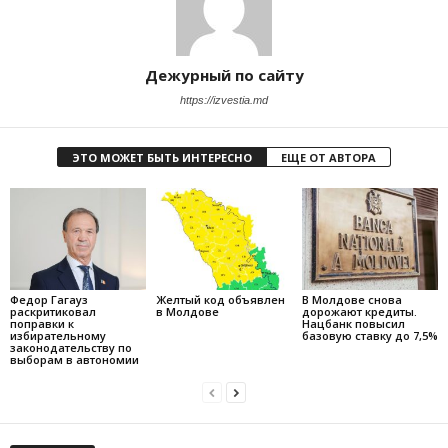
Дежурный по сайту
https://izvestia.md
ЭТО МОЖЕТ БЫТЬ ИНТЕРЕСНО
ЕЩЕ ОТ АВТОРА
Федор Гагауз
Желтый код объявлен
В Молдове снова
раскритиковал
в Молдове
дорожают кредиты.
поправки к
Нацбанк повысил
избирательному
базовую ставку до 7,5%
законодательству по
выборам в автономии