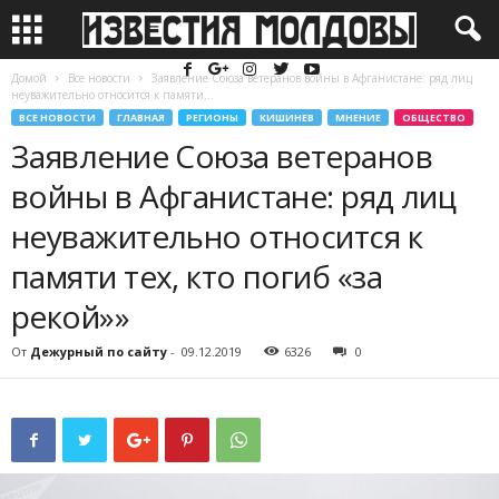
Домой
Все новости
Заявление Союза ветеранов войны в Афганистане: ряд лиц
неуважительно относится к памяти...
ВСЕ НОВОСТИ
ГЛАВНАЯ
РЕГИОНЫ
КИШИНЕВ
МНЕНИЕ
ОБЩЕСТВО
Заявление Союза ветеранов
войны в Афганистане: ряд лиц
неуважительно относится к
памяти тех, кто погиб «за
рекой»»
От
Дежурный по сайту
-
09.12.2019
6326
0