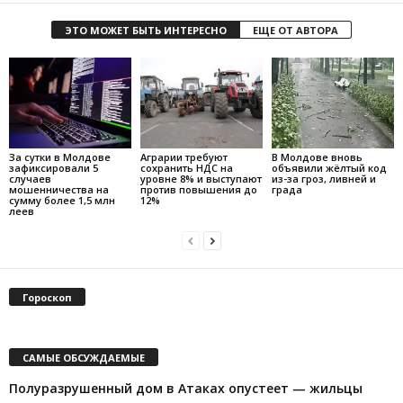
ЭТО МОЖЕТ БЫТЬ ИНТЕРЕСНО
ЕЩЕ ОТ АВТОРА
За сутки в Молдове
Аграрии требуют
В Молдове вновь
зафиксировали 5
сохранить НДС на
объявили жёлтый код
случаев
уровне 8% и выступают
из-за гроз, ливней и
мошенничества на
против повышения до
града
сумму более 1,5 млн
12%
леев
Гороскоп
САМЫЕ ОБСУЖДАЕМЫЕ
Полуразрушенный дом в Атаках опустеет — жильцы