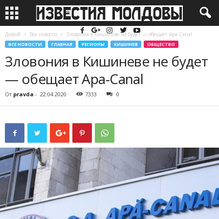
Домой
Все новости
Зловония в Кишиневе не будет — обещает Apa-Canal
ВСЕ НОВОСТИ
ГЛАВНАЯ
РЕГИОНЫ
КИШИНЕВ
ОБЩЕСТВО
Зловония в Кишиневе не будет
— обещает Apa-Canal
От
pravda
-
22.04.2020
7333
0